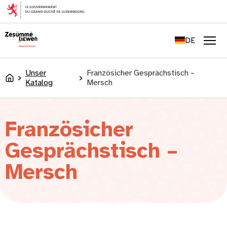
springen
FR
EN
DE
LU
Men
Unser
Französicher Gesprächstisch –
Accueil
Katalog
Mersch
Französicher
Gesprächstisch –
Mersch