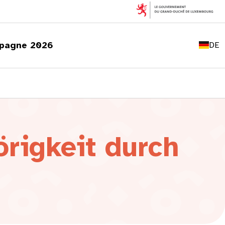
FR
EN
pagne 2026
DE
LU
rigkeit durch