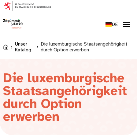
springen
FR
EN
DE
LU
Men
Unser
Die luxemburgische Staatsangehörigkeit
Accueil
Katalog
durch Option erwerben
Die luxemburgische
Staatsangehörigkeit
durch Option
erwerben