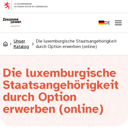
springen
FR
EN
DE
LU
Men
Unser
Die luxemburgische Staatsangehörigkeit
Accueil
Katalog
durch Option erwerben (online)
Die luxemburgische
Staatsangehörigkeit
durch Option
erwerben (online)