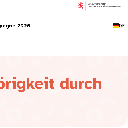
FR
EN
pagne 2026
DE
LU
rigkeit durch