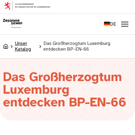
springen
FR
EN
DE
LU
Men
Unser
Das Großherzogtum Luxemburg
Accueil
Katalog
entdecken BP-EN-66
Das Großherzogtum
Luxemburg
entdecken BP-EN-66