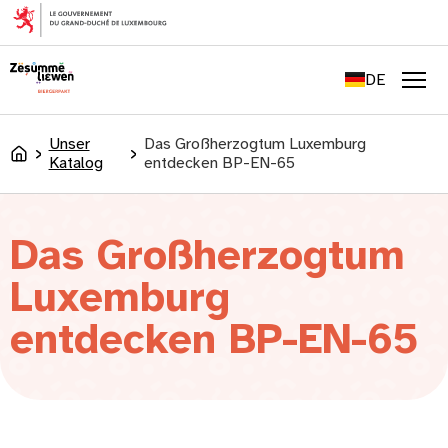
springen
FR
EN
DE
LU
Men
Unser
Das Großherzogtum Luxemburg
Accueil
Katalog
entdecken BP-EN-65
Das Großherzogtum
Luxemburg
entdecken BP-EN-65