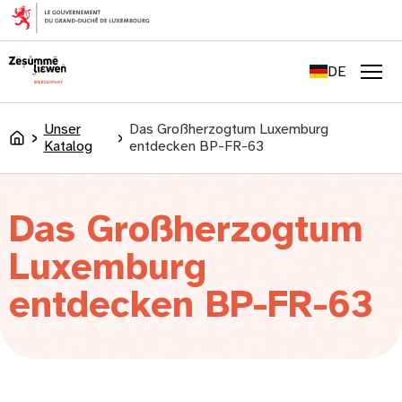
springen
FR
EN
DE
LU
Men
Unser
Das Großherzogtum Luxemburg
Accueil
Katalog
entdecken BP-FR-63
Das Großherzogtum
Luxemburg
entdecken BP-FR-63