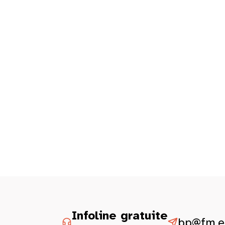
Infoline gratuite
bp@fm.et