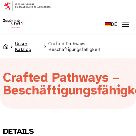
springen
FR
EN
DE
LU
Men
Unser
Crafted Pathways –
Accueil
Katalog
Beschäftigungsfähigkeit
Crafted Pathways –
Beschäftigungsfähigk
DETAILS