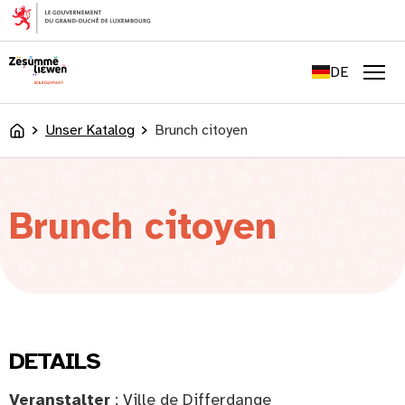
springen
FR
EN
DE
LU
Men
Unser Katalog
Brunch citoyen
Accueil
Brunch citoyen
DETAILS
Veranstalter
: Ville de Differdange