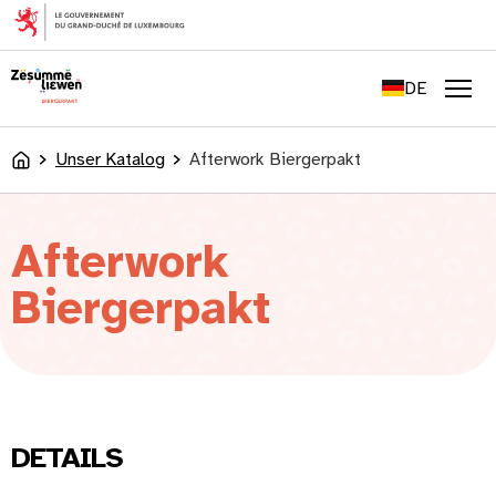
springen
FR
EN
DE
LU
Men
Unser Katalog
Afterwork Biergerpakt
Accueil
Afterwork
Biergerpakt
DETAILS