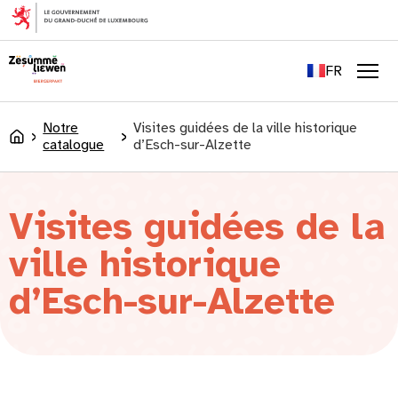
principal
EN
DE
FR
LU
Men
Notre
Visites guidées de la ville historique
Accueil
catalogue
d’Esch-sur-Alzette
Visites guidées de la
ville historique
d’Esch-sur-Alzette