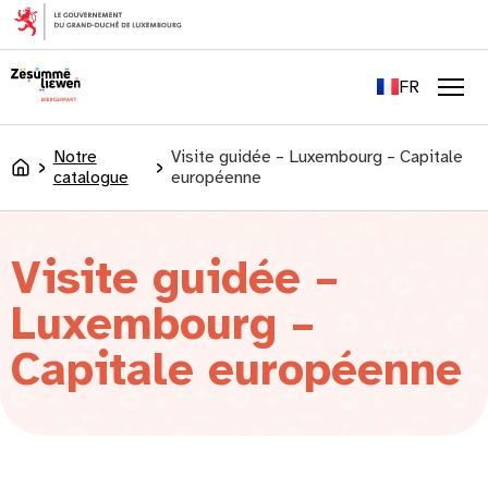
principal
EN
DE
FR
LU
Men
Notre
Visite guidée – Luxembourg – Capitale
Accueil
catalogue
européenne
Visite guidée –
Luxembourg –
Capitale européenne