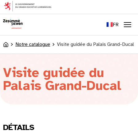
principal
EN
DE
FR
LU
Men
Notre catalogue
Visite guidée du Palais Grand-Ducal
Accueil
Visite guidée du
Palais Grand-Ducal
DÉTAILS