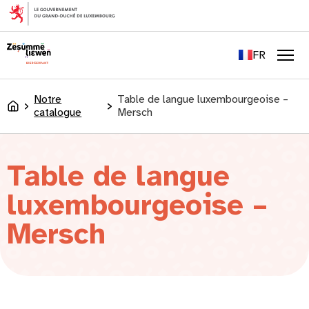
principal
EN
DE
FR
LU
Men
Notre
Table de langue luxembourgeoise –
Accueil
catalogue
Mersch
Table de langue
luxembourgeoise –
Mersch