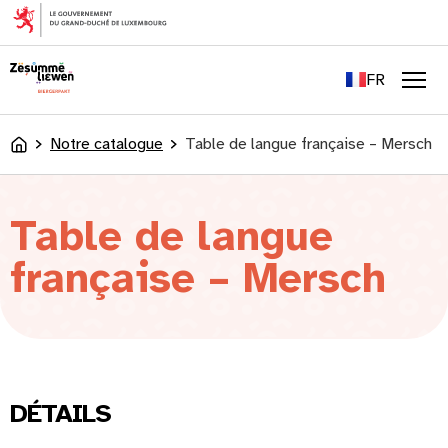
principal
EN
DE
FR
LU
Men
Notre catalogue
Table de langue française – Mersch
Accueil
Table de langue
française – Mersch
DÉTAILS