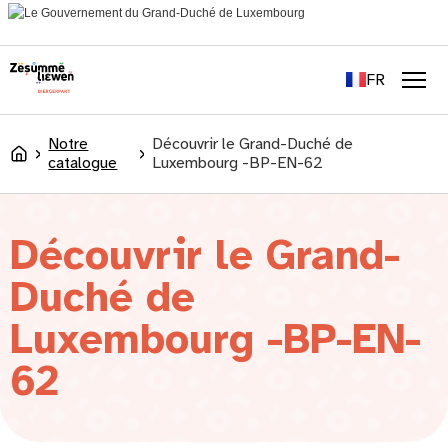
principal
EN
DE
FR
LU
Men
Notre
Découvrir le Grand-Duché de
Accueil
catalogue
Luxembourg -BP-EN-62
Découvrir le Grand-
Duché de
Luxembourg -BP-EN-
62