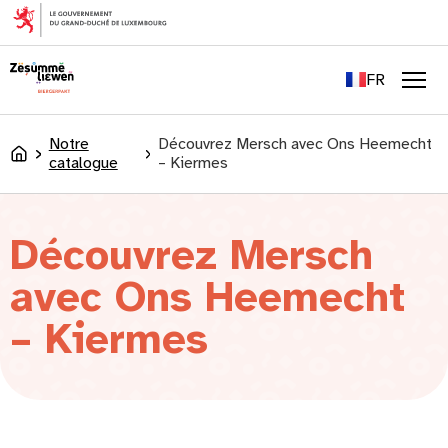
principal
EN
DE
FR
LU
Men
Notre
Découvrez Mersch avec Ons Heemecht
Accueil
catalogue
– Kiermes
Découvrez Mersch
avec Ons Heemecht
– Kiermes