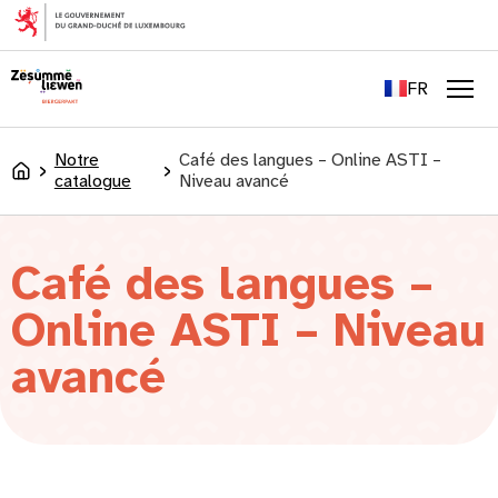
principal
EN
DE
FR
LU
Men
Notre
Café des langues – Online ASTI –
Accueil
catalogue
Niveau avancé
Café des langues –
Online ASTI – Niveau
avancé