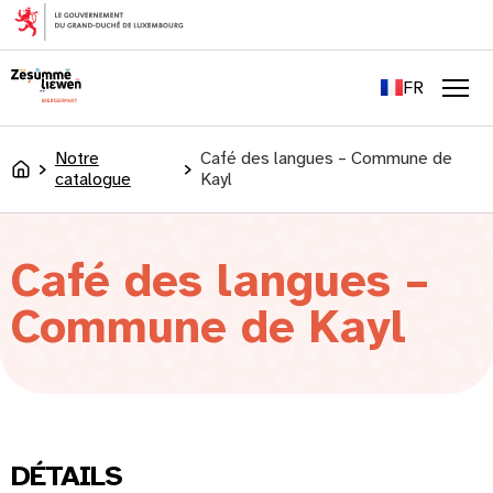
principal
EN
DE
FR
LU
Men
Notre
Café des langues – Commune de
Accueil
catalogue
Kayl
Café des langues –
Commune de Kayl
DÉTAILS