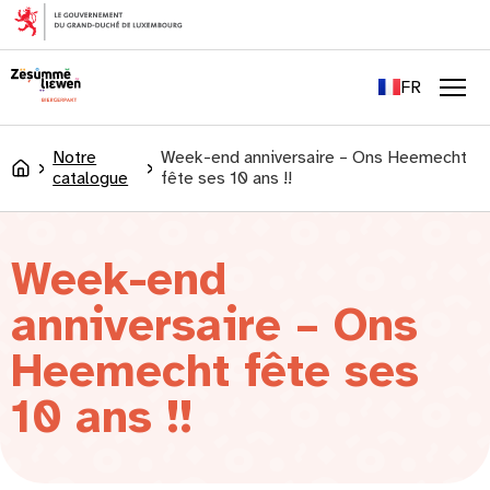
principal
EN
DE
FR
LU
Men
Notre
Week-end anniversaire – Ons Heemecht
Accueil
catalogue
fête ses 10 ans !!
Week-end
anniversaire – Ons
Heemecht fête ses
10 ans !!