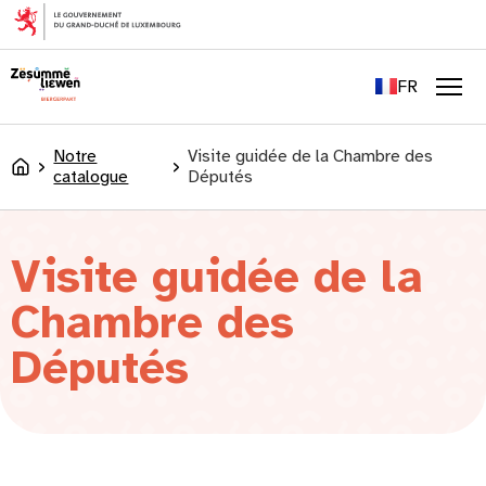
principal
EN
DE
FR
LU
Men
Notre
Visite guidée de la Chambre des
Accueil
catalogue
Députés
Visite guidée de la
Chambre des
Députés