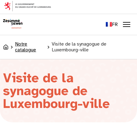
principal
EN
DE
FR
LU
Men
Notre
Visite de la synagogue de
Accueil
catalogue
Luxembourg-ville
Visite de la
synagogue de
Luxembourg-ville