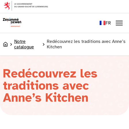
principal
EN
DE
FR
LU
Men
Notre
Redécouvrez les traditions avec Anne’s
Accueil
catalogue
Kitchen
Redécouvrez les
traditions avec
Anne’s Kitchen