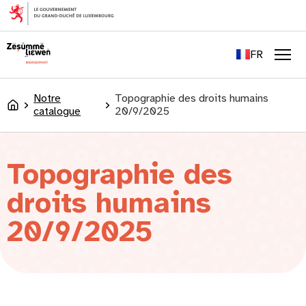
principal
EN
DE
FR
LU
Men
Notre
Topographie des droits humains
Accueil
catalogue
20/9/2025
Topographie des
droits humains
20/9/2025