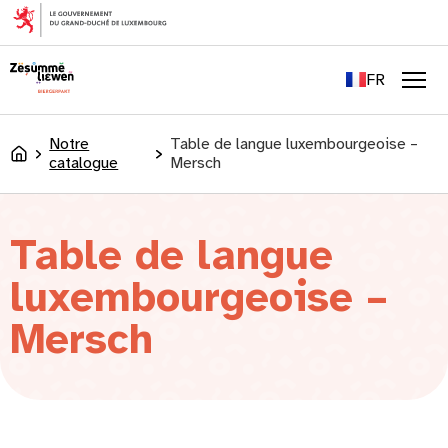
principal
EN
DE
FR
LU
Men
Notre
Table de langue luxembourgeoise –
Accueil
catalogue
Mersch
Table de langue
luxembourgeoise –
Mersch