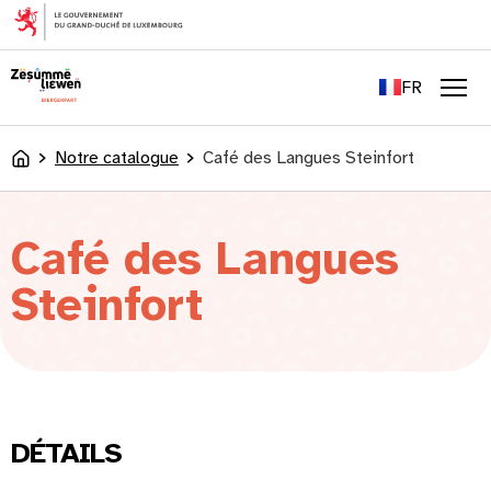
principal
EN
DE
FR
LU
Men
Notre catalogue
Café des Langues Steinfort
Accueil
Café des Langues
Steinfort
DÉTAILS