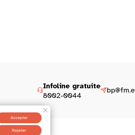
Infoline gratuite
bp@fm.et
8002-0044
Fermer la bannière des cookies GDPR
Accepter
ité
Mentions légales
Rejeter