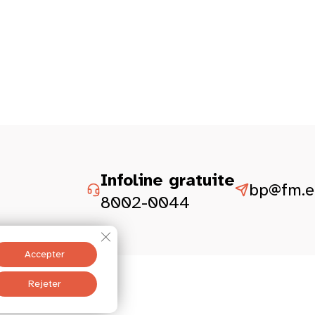
Infoline gratuite
bp@fm.et
8002-0044
Fermer la bannière des cookies GDPR
Accepter
ité
Mentions légales
Rejeter