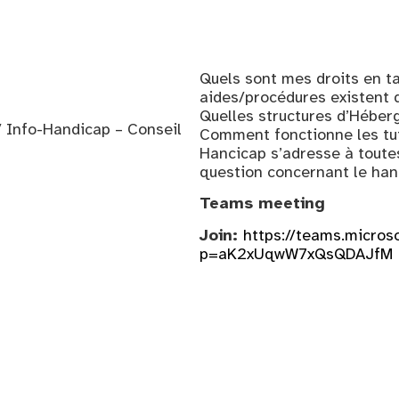
Quels sont mes droits en t
aides/procédures existent d
Quelles structures d’Héber
 / Info-Handicap – Conseil
Comment fonctionne les tute
Hancicap s’adresse à toute
question concernant le han
Teams meeting
Join:
https://teams.micr
p=aK2xUqwW7xQsQDAJfM