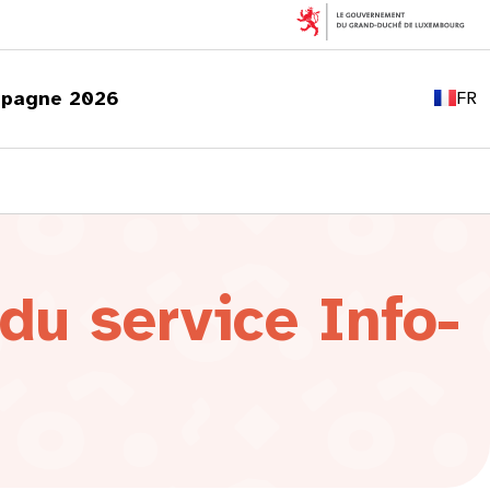
EN
DE
pagne 2026
FR
LU
du service Info-