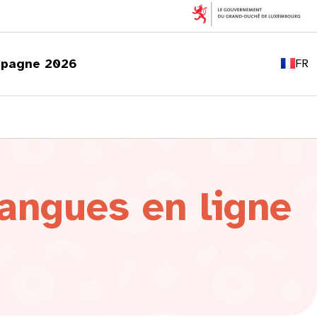
EN
DE
pagne 2026
FR
LU
angues en ligne