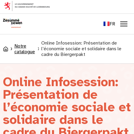
principal
EN
DE
FR
LU
Men
Online Infosession: Présentation de
Notre
l’économie sociale et solidaire dans le
Accueil
catalogue
cadre du Biergerpakt
Online Infosession:
Présentation de
l’économie sociale et
solidaire dans le
cadre du Biergerpakt