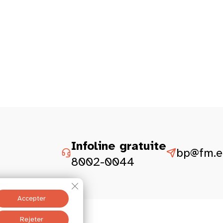
Infoline gratuite
bp@fm.et
8002-0044
Fermer la bannière des cookies GDPR
Accepter
ité
Mentions légales
Rejeter