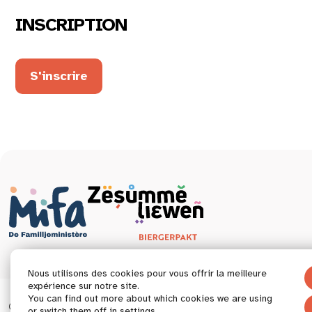
INSCRIPTION
S'inscrire
Nous utilisons des cookies pour vous offrir la meilleure
expérience sur notre site.
You can find out more about which cookies we are using
© 2026 Tous droits réservés.
Déclaration d’accessibil
or switch them off in
settings
.