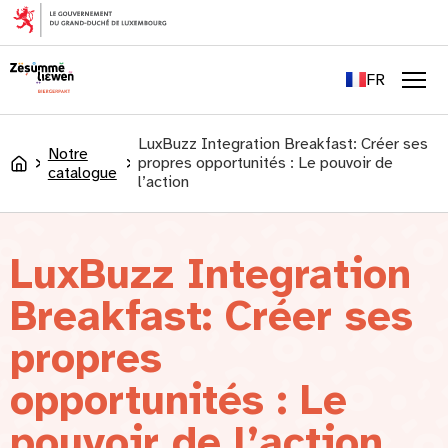
principal
EN
DE
FR
LU
Men
LuxBuzz Integration Breakfast: Créer ses
Notre
propres opportunités : Le pouvoir de
Accueil
catalogue
l’action
LuxBuzz Integration
Breakfast: Créer ses
propres
opportunités : Le
pouvoir de l’action