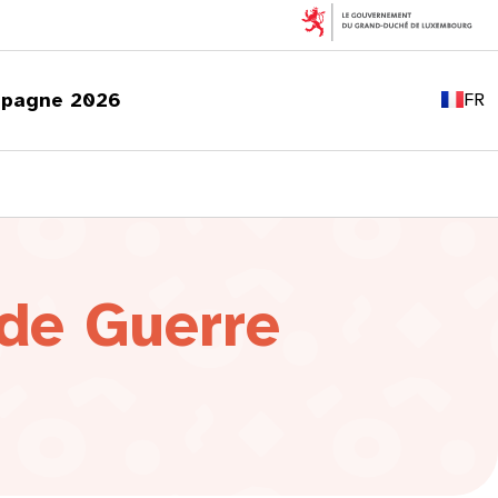
EN
DE
pagne 2026
FR
LU
de Guerre