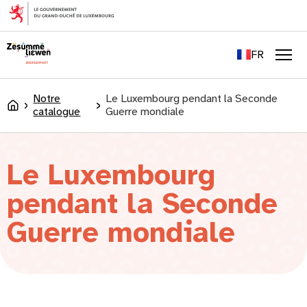
principal
EN
DE
FR
LU
Men
Notre
Le Luxembourg pendant la Seconde
Accueil
catalogue
Guerre mondiale
Le Luxembourg
pendant la Seconde
Guerre mondiale