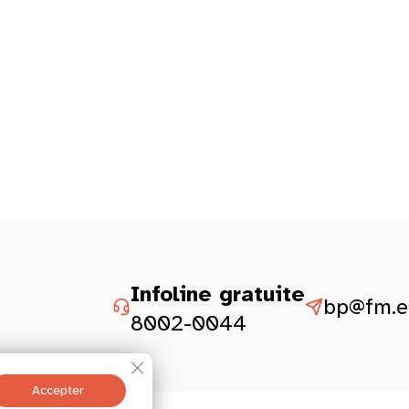
Infoline gratuite
bp@fm.et
8002-0044
Fermer la bannière des cookies GDPR
Accepter