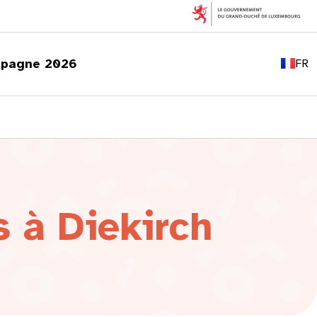
EN
DE
pagne 2026
FR
LU
s à Diekirch