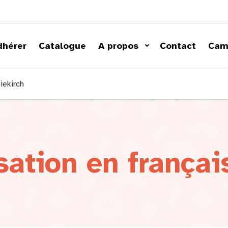
dhérer
Catalogue
A propos
Contact
Cam
iekirch
ation en françai