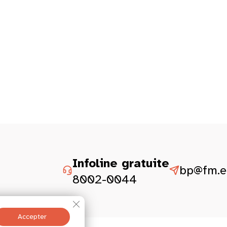
Infoline gratuite
bp@fm.et
8002-0044
Fermer la bannière des cookies GDPR
Accepter