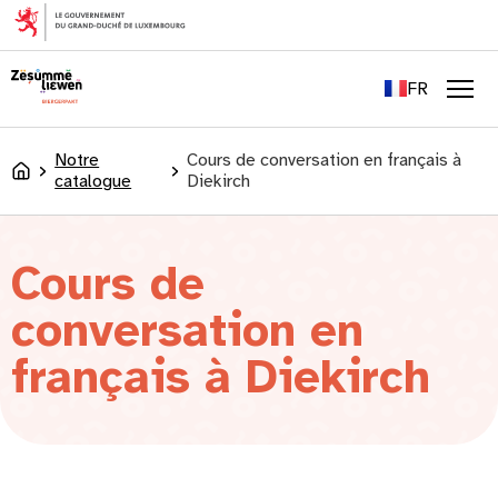
principal
EN
DE
FR
LU
Men
Notre
Cours de conversation en français à
Accueil
catalogue
Diekirch
Cours de
conversation en
français à Diekirch