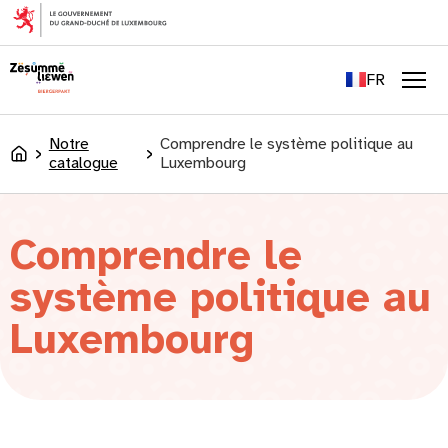
principal
EN
DE
FR
LU
Men
Notre
Comprendre le système politique au
Accueil
catalogue
Luxembourg
Comprendre le
système politique au
Luxembourg