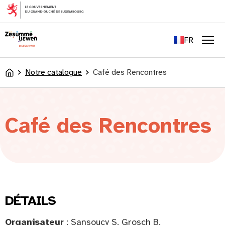
principal
EN
DE
FR
LU
Men
Notre catalogue
Café des Rencontres
Accueil
Café des Rencontres
DÉTAILS
Organisateur
: Sansoucy S. Grosch B.