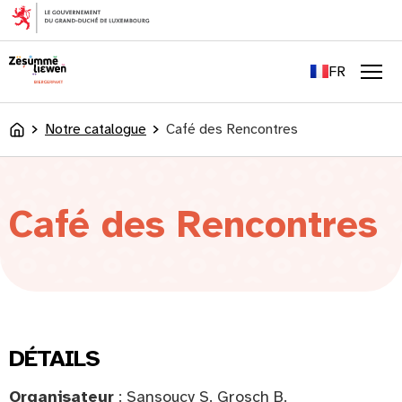
principal
EN
DE
FR
LU
Men
Notre catalogue
Café des Rencontres
Accueil
Café des Rencontres
DÉTAILS
Organisateur
: Sansoucy S. Grosch B.