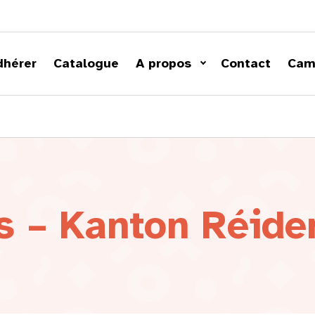
dhérer
Catalogue
A propos
Contact
Cam
s – Kanton Réide