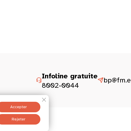
Infoline gratuite
bp@fm.et
8002-0044
Fermer la bannière des cookies GDPR
Accepter
ité
Mentions légales
Rejeter