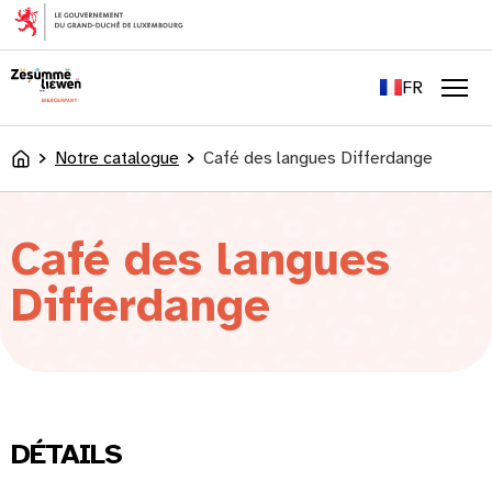
principal
EN
DE
FR
LU
Men
Notre catalogue
Café des langues Differdange
Accueil
Café des langues
Differdange
DÉTAILS