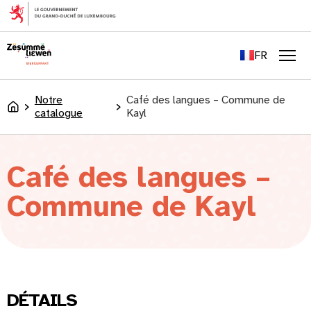
principal
EN
DE
FR
LU
Men
Notre
Café des langues – Commune de
Accueil
catalogue
Kayl
Café des langues –
Commune de Kayl
DÉTAILS