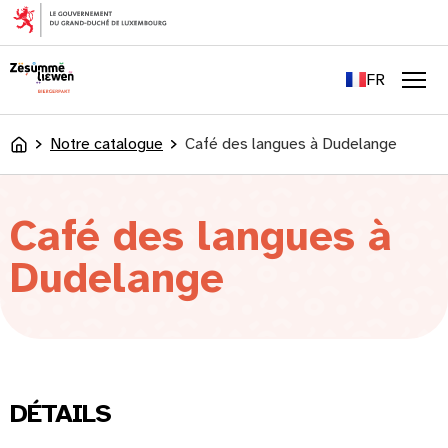
principal
EN
DE
FR
LU
Men
Notre catalogue
Café des langues à Dudelange
Accueil
Café des langues à
Dudelange
DÉTAILS