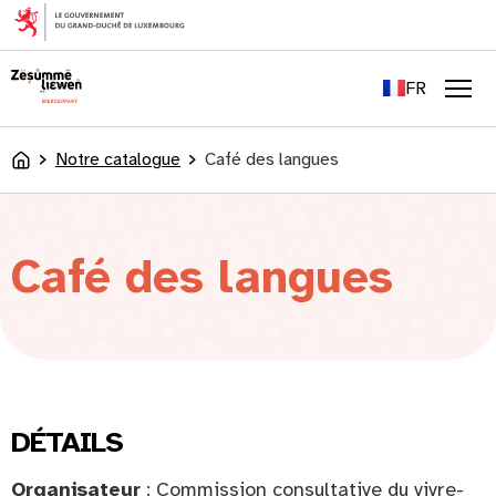
principal
EN
DE
FR
LU
Men
Notre catalogue
Café des langues
Accueil
Café des langues
DÉTAILS
Organisateur
: Commission consultative du vivre-