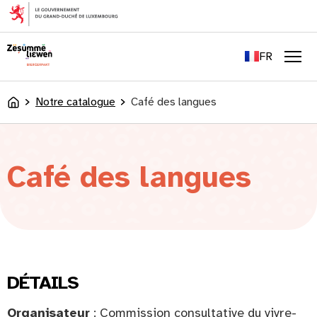
principal
EN
DE
FR
LU
Men
Notre catalogue
Café des langues
Accueil
Café des langues
DÉTAILS
Organisateur
: Commission consultative du vivre-