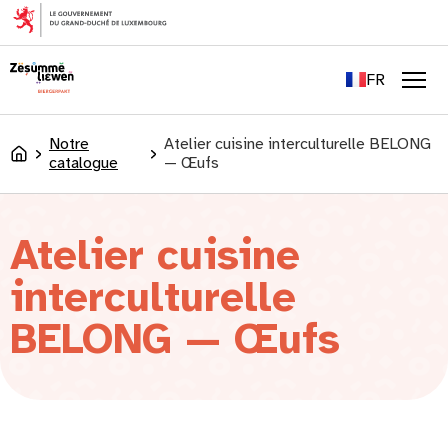
principal
EN
DE
FR
LU
Men
Notre
Atelier cuisine interculturelle BELONG
Accueil
catalogue
— Œufs
Atelier cuisine
interculturelle
BELONG — Œufs