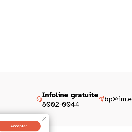
Infoline gratuite
bp@fm.et
8002-0044
Fermer la bannière des cookies GDPR
Accepter